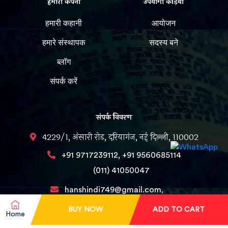
हमारी कंपनी
उपयोगी कड़ियां
हमारी कहानी
आयोजन
हमारे संस्थापक
सदस्य बने
ब्लॉग
संपर्क करें
संपर्क विवरण
4229/1, अंसारी रोड, दरियागंज, नई दिल्ली, 110002
,
+91 9717239112
+91 9560685114
(011) 41050047
hanshindi749@gmail.com,
Editorhans@gmail.com
BUY NOW
ADD TO CART
Home