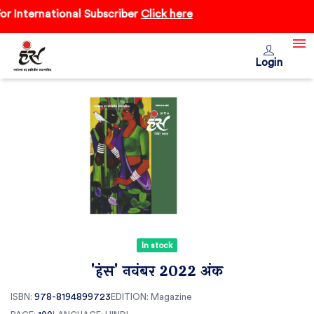
 International Subscriber
Click here
Login
In stock
'हंंस' नवंबर 2022 अंक
ISBN:
978-8194899723
EDITION:
Magazine