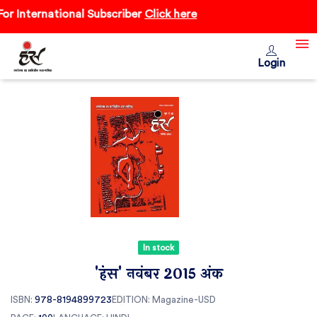
 International Subscriber
Click here
Login
In stock
'हंंस' नवंबर 2015 अंक
ISBN:
978-8194899723
EDITION:
Magazine-USD