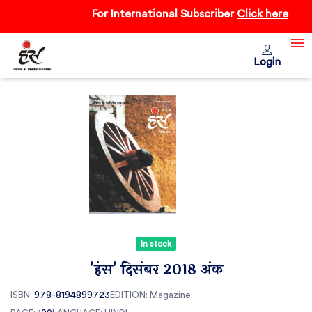
For International Subscriber
Click here
Login
In stock
'हंंस' दिसंबर 2018 अंक
ISBN:
978-8194899723
EDITION:
Magazine