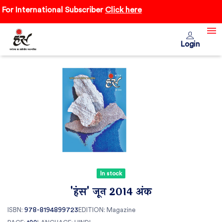
r International Subscriber
Click here
Login
In stock
'हंंस' जून 2014 अंक
ISBN:
978-8194899723
EDITION:
Magazine